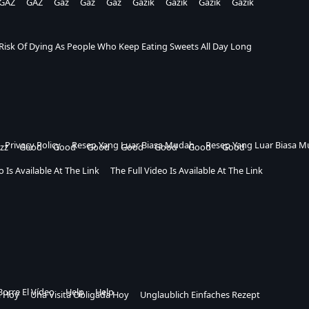
GAZ
GAZ
Gaz
Gaz
Gaz
Gazik
Gazik
Gazik
Gazik
Risk Of Dying As People Who Keep Eating Sweets All Day Long
Privacy Policy
Resep Yang Luar Biasa Mudah
Resep Yang Luar Biasa 
zz
Good
Good
Good
Good
Good
Good
Good
o Is Available At The Link
The Full Video Is Available At The Link
Borre El Vídeo
Help
Help
a Hoy
Una Visita Obligada Hoy
Unglaublich Einfaches Rezept