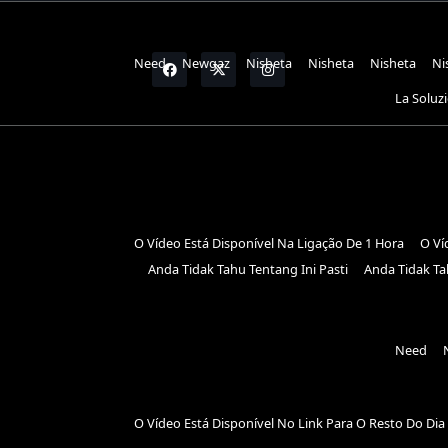
Need
Newgaz
Nisheta
Nisheta
Nisheta
Ni
La Soluz
O Vídeo Está Disponível Na Ligação De 1 Hora
O Ví
Anda Tidak Tahu Tentang Ini Pasti
Anda Tidak Ta
Need
O Vídeo Está Disponível No Link Para O Resto Do Dia