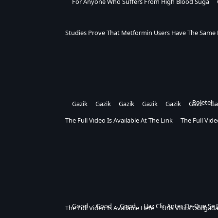
For Anyone Who Suffers From High Blood Suga
Studies Prove That Metformin Users Have The Same 
Poleteli
Gazik
Gazik
Gazik
Gazik
Gazik
Gazz
Ga
The Full Video Is Available At The Link
The Full Vide
Good
Good
Good
Haz Clic Antes De Que Se 
The Full Video Is Available Here
Una Visita Obligad