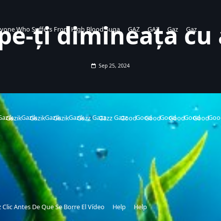
pe-ți dimineața cu 
nyone Who Suffers From High Blood Suga
GAZ
GAZ
Gaz
Gaz
Sep 25, 2024
Gazik
Gazik
Gazik
Gazik
Gazz
Gazz
Good
Good
Good
Goo
Gazik
Gazik
Gazik
Gazz
Gazz
Good
Good
Good
Good
 Clic Antes De Que Se Borre El Vídeo
Help
Help