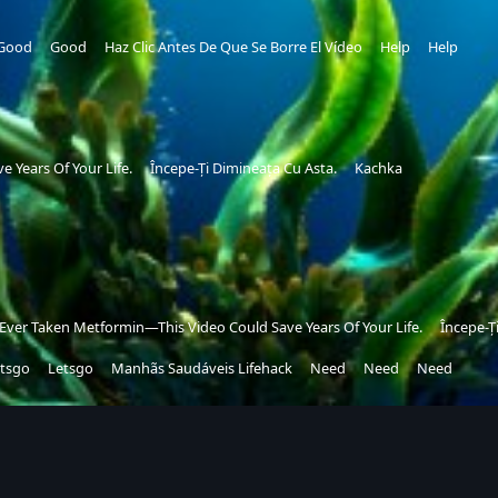
Good
Good
Haz Clic Antes De Que Se Borre El Vídeo
Help
Help
 Years Of Your Life.
Începe-Ți Dimineața Cu Asta.
Kachka
e Ever Taken Metformin—This Video Could Save Years Of Your Life.
Începe-Ț
tsgo
Letsgo
Manhãs Saudáveis Lifehack
Need
Need
Need