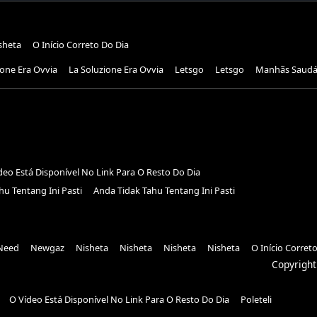
sheta
O Início Correto Do Dia
ione Era Ovvia
La Soluzione Era Ovvia
Letsgo
Letsgo
Manhãs Saudáv
deo Está Disponível No Link Para O Resto Do Dia
hu Tentang Ini Pasti
Anda Tidak Tahu Tentang Ini Pasti
Need
Newgaz
Nisheta
Nisheta
Nisheta
Nisheta
O Início Corret
Copyright
O Vídeo Está Disponível No Link Para O Resto Do Dia
Poleteli