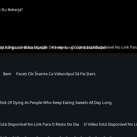
 Itu Bekerja?
Está Disponível Na Ligação De 1 Hora
O Vídeo Está Disponível No Link Par
ep Yang Luar Biasa Mudah
Resep Yang Luar Biasa Mudah
Bem
Faceți Clic Înainte Ca Videoclipul Să Fie Șters
Risk Of Dying As People Who Keep Eating Sweets All Day Long
Está Disponível No Link Para O Resto Do Dia
O Vídeo Está Disponível No L