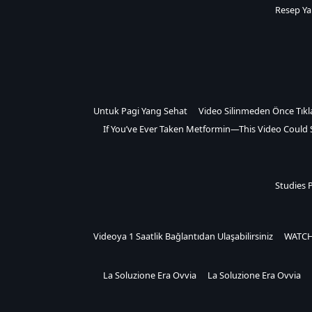
Resep Ya
Untuk Pagi Yang Sehat
Video Silinmeden Önce Tıkl
If You’ve Ever Taken Metformin—This Video Could S
Studies 
Videoya 1 Saatlik Bağlantıdan Ulaşabilirsiniz
WATCH
La Soluzione Era Ovvia
La Soluzione Era Ovvia