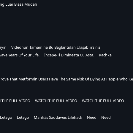
ng Luar Biasa Mudah
ayın
Videonun Tamamına Bu Bağlantıdan Ulaşabilirsiniz
ave Years Of Your Life.
Începe-Ți Dimineața Cu Asta.
Kachka
Prove That Metformin Users Have The Same Risk Of Dying As People Who Ke
 THE FULL VIDEO
WATCH THE FULL VIDEO
WATCH THE FULL VIDEO
Letsgo
Letsgo
Manhãs Saudáveis Lifehack
Need
Need