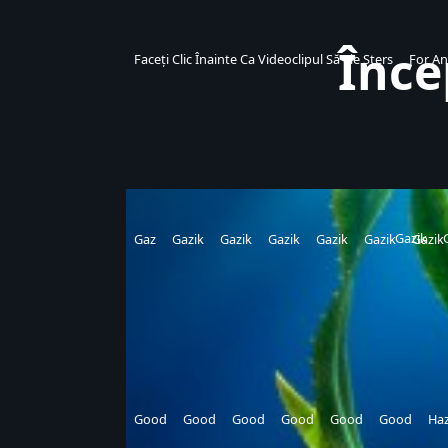
Înce
Faceți Clic Înainte Ca Videoclipul Să Fie Șters
For A
Gazik
Gaz
Gazik
Gazik
Gazik
Gazik
Gazik
Gazik
Good
Good
Good
Good
Good
Good
Haz