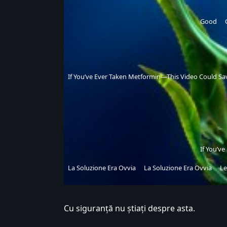
Good
If You’ve Ever Taken Metformin—This Video Could Save
If You’v
La Soluzione Era Ovvia
La Soluzione Era Ovvia
Le
Cu siguranță nu știați despre asta.